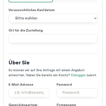
Voraussichtliches Kaufdatum
Ort für die Zustellung
Leave
this
field
Über Sie
with
no
So können wir auf Ihre Anfrage mit einem Angebot
text
antworten. Haben Sie bereits ein Konto?
Einloggen
zuerst.
E-Mail-Adresse
Password
Gesprächspartner
Firmenname