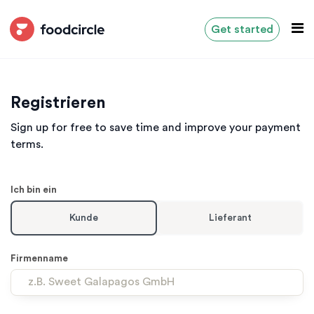
Get started
Registrieren
Sign up for free to save time and improve your payment
terms.
Leave
Ich bin ein
this
field
Kunde
Lieferant
with
no
text
Firmenname