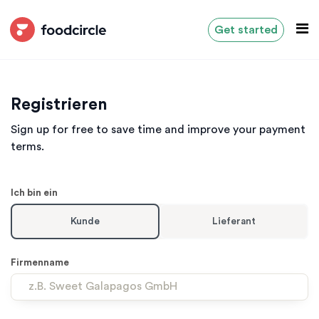
Get started
Registrieren
Sign up for free to save time and improve your payment
terms.
Leave
Ich bin ein
this
field
Kunde
Lieferant
with
no
text
Firmenname