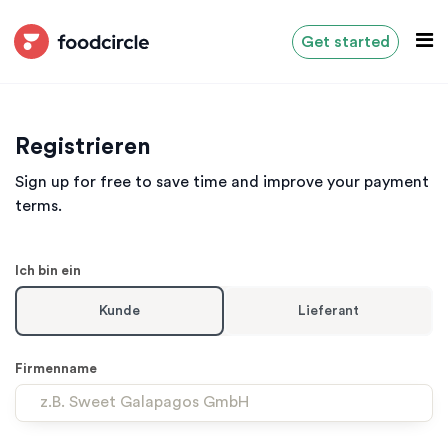
Get started
Registrieren
Sign up for free to save time and improve your payment
terms.
Leave
Ich bin ein
this
field
Kunde
Lieferant
with
no
text
Firmenname