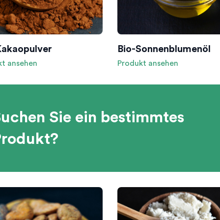
Kakaopulver
Bio-Sonnenblumenöl
kt ansehen
Produkt ansehen
uchen Sie ein bestimmtes
rodukt?