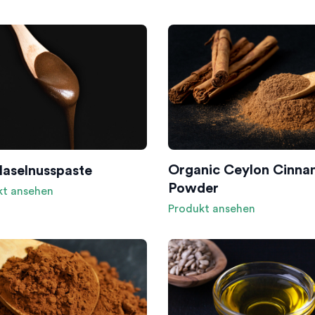
Organic Ceylon Cinn
Haselnusspaste
Powder
kt ansehen
Produkt ansehen