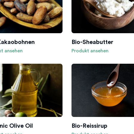
Kakaobohnen
Bio-Sheabutter
kt ansehen
Produkt ansehen
ic Olive Oil
Bio-Reissirup