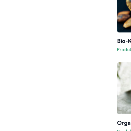
Bio-
Produ
Organ