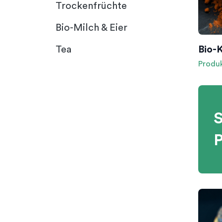
Trockenfrüchte
Bio-Milch & Eier
Bio-
Tea
Produ
S
P