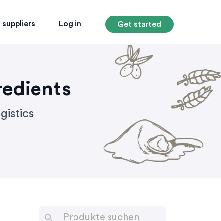
 suppliers
Log in
Get started
redients
gistics